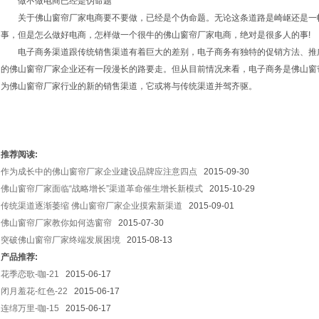
做不做电商已经是伪命题
关于佛山窗帘厂家电商要不要做，已经是个伪命题。无论这条道路是崎岖还是一帆
事，但是怎么做好电商，怎样做一个很牛的佛山窗帘厂家电商，绝对是很多人的事!
电子商务渠道跟传统销售渠道有着巨大的差别，电子商务有独特的促销方法、推
的佛山窗帘厂家企业还有一段漫长的路要走。但从目前情况来看，电子商务是佛山窗
1
2
为佛山窗帘厂家行业的新的销售渠道，它或将与传统渠道并驾齐驱。
推荐阅读:
作为成长中的佛山窗帘厂家企业建设品牌应注意四点
2015-09-30
佛山窗帘厂家面临“战略增长”渠道革命催生增长新模式
2015-10-29
传统渠道逐渐萎缩 佛山窗帘厂家企业摸索新渠道
2015-09-01
佛山窗帘厂家教你如何选窗帘
2015-07-30
突破佛山窗帘厂家终端发展困境
2015-08-13
产品推荐:
花季恋歌-咖-21
2015-06-17
闭月羞花-红色-22
2015-06-17
连绵万里-咖-15
2015-06-17