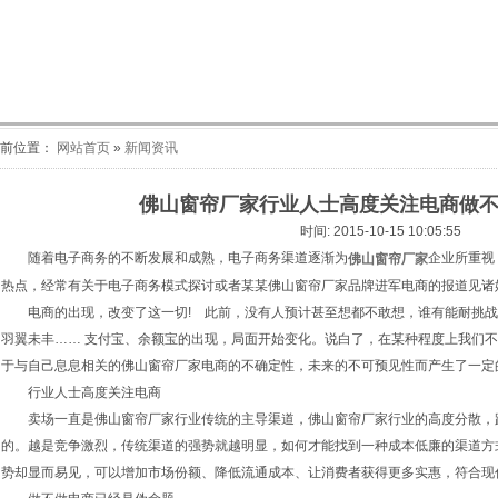
当前位置：
网站首页
»
新闻资讯
佛山窗帘厂家行业人士高度关注电商做
时间: 2015-10-15 10:05:55
随着电子商务的不断发展和成熟，电子商务渠道逐渐为
企业所重视
佛山窗帘厂家
热点，经常有关于电子商务模式探讨或者某某佛山窗帘厂家品牌进军电商的报道见诸
电商的出现，改变了这一切! 此前，没有人预计甚至想都不敢想，谁有能耐挑战
羽翼未丰…… 支付宝、余额宝的出现，局面开始变化。说白了，在某种程度上我们
于与自己息息相关的佛山窗帘厂家电商的不确定性，未来的不可预见性而产生了一定
行业人士高度关注电商
卖场一直是佛山窗帘厂家行业传统的主导渠道，佛山窗帘厂家行业的高度分散，
的。越是竞争激烈，传统渠道的强势就越明显，如何才能找到一种成本低廉的渠道方
势却显而易见，可以增加市场份额、降低流通成本、让消费者获得更多实惠，符合现