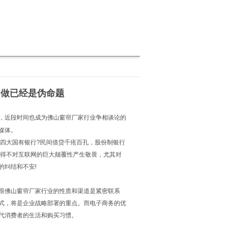
不做已经是伪命题
，近段时间也成为佛山窗帘厂家行业争相谈论的
媒体。
四大国有银行?民间借贷千疮百孔，股份制银行
不得不对互联网的巨大颠覆性产生敬畏，尤其对
的纠结和不安!
跟佛山窗帘厂家行业的性质和渠道是紧密联系
式，将是企业战略部署的重点。而电子商务的优
代消费者的生活和购买习惯。